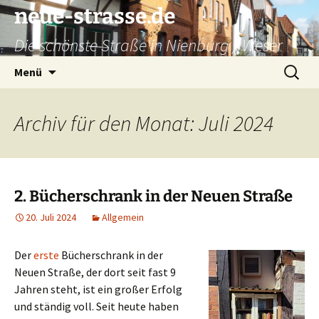
neue-strasse.de
Die schönste Straße in Nienburg / Weser
Zum
Suchen
Menü
Inhalt
nach:
springen
Archiv für den Monat: Juli 2024
2. Bücherschrank in der Neuen Straße
20. Juli 2024
Allgemein
Der
erste
Bücherschrank in der
Neuen Straße, der dort seit fast 9
Jahren steht, ist ein großer Erfolg
und ständig voll. Seit heute haben