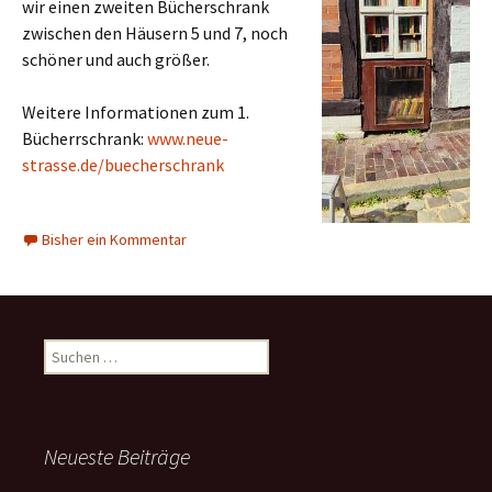
wir einen zweiten Bücherschrank
zwischen den Häusern 5 und 7, noch
schöner und auch größer.
Weitere Informationen zum 1.
Bücherrschrank:
www.neue-
strasse.de/buecherschrank
Bisher ein Kommentar
Suchen
nach:
Neueste Beiträge